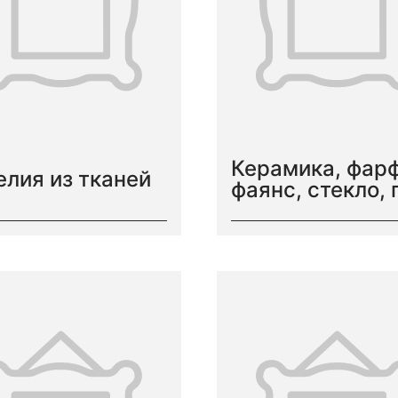
Керамика, фар
елия из тканей
фаянс, стекло, 