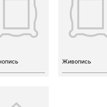
нопись
Живопись