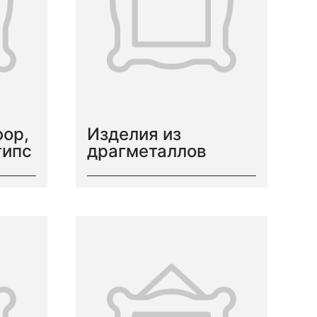
фор,
Изделия из
гипс
драгметаллов