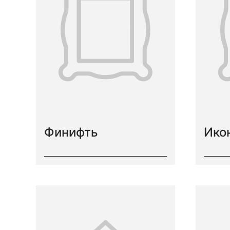
Финифть
Ико