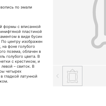
ивопись по эмали
й формы с вписанной
финифтяной пластиной
наментом в виде бусин
. По центру изображен
, на фоне голубого
ого позема, облачен в
ль голубого цвета. В
четки с крестиком, и
 левой – свиток. В
уры четырех
 в гладкой латунной
ком.