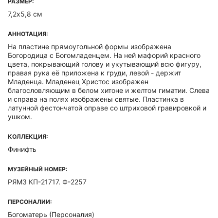
РАЗМЕР:
7,2х5,8 см
АННОТАЦИЯ:
На пластине прямоугольной формы изображена
Богородица с Богомладенцем. На ней мафорий красного
цвета, покрывающий голову и укутывающий всю фигуру,
правая рука её приложена к груди, левой - держит
Младенца. Младенец Христос изображен
благословляющим в белом хитоне и желтом гиматии. Слева
и справа на полях изображены святые. Пластинка в
латунной фестончатой оправе со штриховой гравировкой и
ушком.
КОЛЛЕКЦИЯ:
Финифть
МУЗЕЙНЫЙ НОМЕР:
РЯМЗ КП-21717. Ф-2257
ПЕРСОНАЛИИ:
Богоматерь (Персоналия)