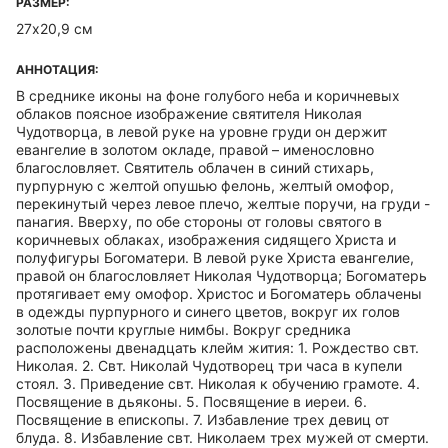
РАЗМЕР:
27х20,9 см
АННОТАЦИЯ:
В среднике иконы на фоне голубого неба и коричневых
облаков поясное изображение святителя Николая
Чудотворца, в левой руке на уровне груди он держит
евангелие в золотом окладе, правой – именословно
благословляет. Святитель облачен в синий стихарь,
пурпурную с желтой опушью фелонь, желтый омофор,
перекинутый через левое плечо, желтые поручи, на груди -
панагия. Вверху, по обе стороны от головы святого в
коричневых облаках, изображения сидящего Христа и
полуфигуры Богоматери. В левой руке Христа евангелие,
правой он благословляет Николая Чудотворца; Богоматерь
протягивает ему омофор. Христос и Богоматерь облачены
в одежды пурпурного и синего цветов, вокруг их голов
золотые почти круглые нимбы. Вокруг средника
расположены двенадцать клейм жития: 1. Рождество свт.
Николая. 2. Свт. Николай Чудотворец три часа в купели
стоял. 3. Приведение свт. Николая к обучению грамоте. 4.
Посвящение в дьяконы. 5. Посвящение в иереи. 6.
Посвящение в епископы. 7. Избавление трех девиц от
блуда. 8. Избавление свт. Николаем трех мужей от смерти.