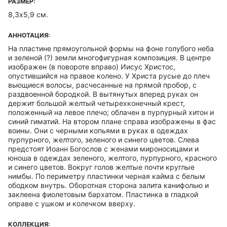
РАЗМЕР:
8,3х5,9 см.
АННОТАЦИЯ:
На пластине прямоугольной формы на фоне голубого неба
и зеленой (?) земли многофигурная композиция. В центре
изображен (в повороте вправо) Иисус Христос,
опустившийся на правое колено. У Христа русые до плеч
вьющиеся волосы, расчесанные на прямой пробор, с
раздвоенной бородкой. В вытянутых вперед руках он
держит большой желтый четырехконечный крест,
положенный на левое плечо; облачен в пурпурный хитон и
синий гиматий. На втором плане справа изображены в фас
воины. Они с черными копьями в руках в одеждах
пурпурного, желтого, зеленого и синего цветов. Слева
предстоят Иоанн Богослов с женами мироносицами и
юноша в одеждах зеленого, желтого, пурпурного, красного
и синего цветов. Вокруг голов желтые почти круглые
нимбы. По периметру пластинки черная кайма с белым
ободком внутрь. Оборотная сторона залита канифолью и
заклеена фиолетовым бархатом. Пластинка в гладкой
оправе с ушком и колечком вверху.
КОЛЛЕКЦИЯ: