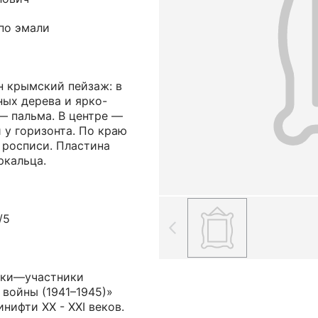
по эмали
н крымский пейзаж: в
ных дерева и ярко-
— пальма. В центре —
 у горизонта. По краю
 росписи. Пластина
ркальца.
/5
ики—участники
войны (1941–1945)»
нифти ХХ - ХХI веков.