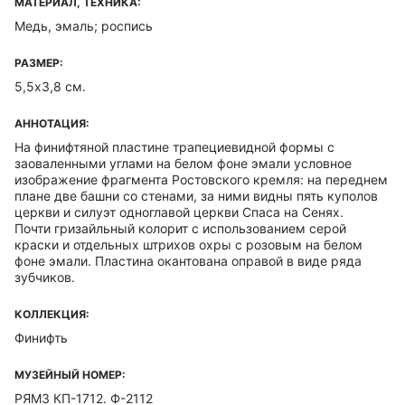
МАТЕРИАЛ, ТЕХНИКА:
Медь, эмаль; роспись
РАЗМЕР:
5,5х3,8 см.
АННОТАЦИЯ:
На финифтяной пластине трапециевидной формы с
заоваленными углами на белом фоне эмали условное
изображение фрагмента Ростовского кремля: на переднем
плане две башни со стенами, за ними видны пять куполов
церкви и силуэт одноглавой церкви Спаса на Сенях.
Почти гризайльный колорит с использованием серой
краски и отдельных штрихов охры с розовым на белом
фоне эмали. Пластина окантована оправой в виде ряда
зубчиков.
КОЛЛЕКЦИЯ:
Финифть
МУЗЕЙНЫЙ НОМЕР:
РЯМЗ КП-1712. Ф-2112