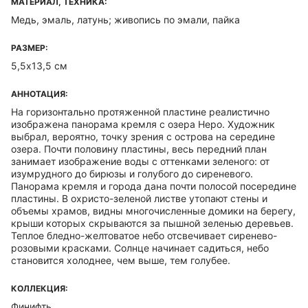
МАТЕРИАЛ, ТЕХНИКА:
Медь, эмаль, латунь; живопись по эмали, пайка
РАЗМЕР:
5,5х13,5 см
АННОТАЦИЯ:
На горизонтально протяженной пластине реалистично
изображена панорама кремля с озера Неро. Художник
выбрал, вероятно, точку зрения с острова на середине
озера. Почти половину пластины, весь передний план
занимает изображение воды с оттенками зеленого: от
изумрудного до бирюзы и голубого до сиреневого.
Панорама кремля и города дана почти полосой посередине
пластины. В охристо-зеленой листве утопают стены и
объемы храмов, видны многочисленные домики на берегу,
крыши которых скрываются за пышной зеленью деревьев.
Теплое бледно-желтоватое небо отсвечивает сиренево-
розовыми красками. Солнце начинает садиться, небо
становится холоднее, чем выше, тем голубее.
КОЛЛЕКЦИЯ:
Финифть