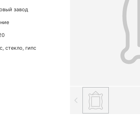
овый завод
ение
20
, стекло, гипс