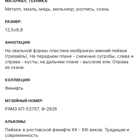
МАТЕРИАЛ, ТЕХНИКА:
Металл, эмаль, медь, мельхиор; роспись, скань
РАЗМЕР:
12,5х8,8
АННОТАЦИЯ:
На овальной формы пластине изображен зимний пейзаж
(гризайль). На переднем плане - снежные сугробы, слева и
справа - кусты; на дальнем плане - высокие ели. Оправа
из скани.
КОЛЛЕКЦИЯ:
Финифть
МУЗЕЙНЫЙ НОМЕР:
РЯМЗ КП-53767. Ф-2926
АЛЬБОМЫ:
Пейзаж в ростовской финифти ХХ - ХХI веков. Традиции и
современность