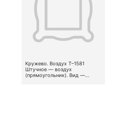
Кружево. Воздух Т–1581
Штучное — воздух
(прямоугольник). Вид —
гипюр-подишпан
«французский». Узор —
стилизованный растительный.
Вторая половина XVIII —
начало XIX вв.