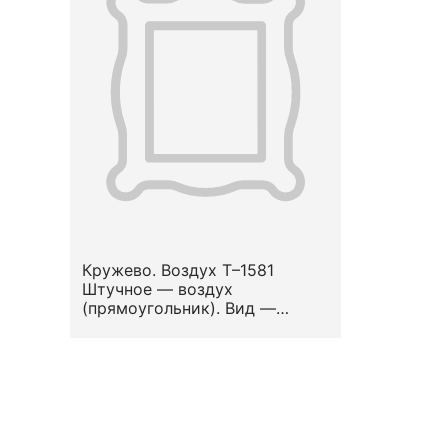
Кружево. Воздух Т–1581
Штучное — воздух
(прямоугольник). Вид —
гипюр-подишпан
«французский». Узор —
стилизованный растительный.
Вторая половина XVIII —
начало XIX вв.