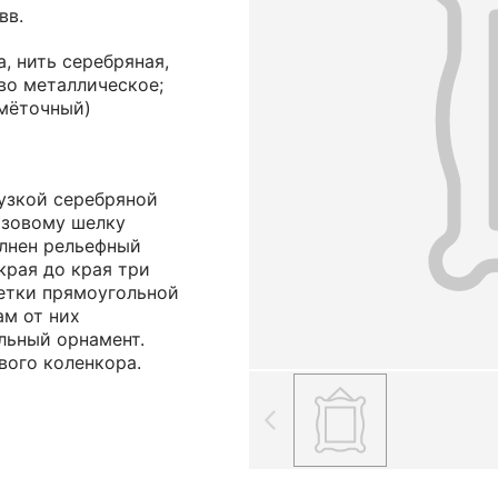
вв.
, нить серебряная,
во металлическое;
мёточный)
узкой серебряной
озовому шелку
лнен рельефный
края до края три
етки прямоугольной
ам от них
льный орнамент.
вого коленкора.