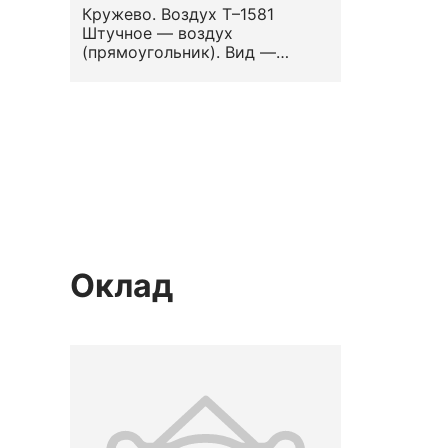
Кружево. Воздух Т–1581
Штучное — воздух
(прямоугольник). Вид —
гипюр-подишпан
«французский». Узор —
стилизованный растительный.
Вторая половина XVIII —
начало XIX вв.
Оклад