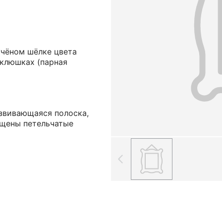
учёном шёлке цвета
оклюшках (парная
извивающаяся полоска,
ещены петельчатые