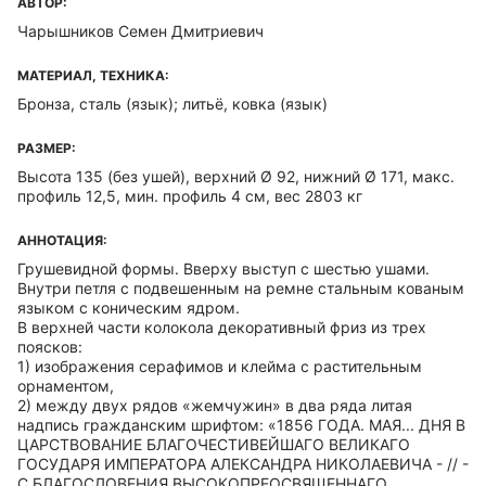
АВТОР:
Чарышников Семен Дмитриевич
МАТЕРИАЛ, ТЕХНИКА:
Бронза, сталь (язык); литьё, ковка (язык)
РАЗМЕР:
Высота 135 (без ушей), верхний Ø 92, нижний Ø 171, макс.
профиль 12,5, мин. профиль 4 см, вес 2803 кг
АННОТАЦИЯ:
Грушевидной формы. Вверху выступ с шестью ушами.
Внутри петля с подвешенным на ремне стальным кованым
языком с коническим ядром.
В верхней части колокола декоративный фриз из трех
поясков:
1) изображения серафимов и клейма с растительным
орнаментом,
2) между двух рядов «жемчужин» в два ряда литая
надпись гражданским шрифтом: «1856 ГОДА. МАЯ... ДНЯ В
ЦАРСТВОВАНИЕ БЛАГОЧЕСТИВЕЙШАГО ВЕЛИКАГО
ГОСУДАРЯ ИМПЕРАТОРА АЛЕКСАНДРА НИКОЛАЕВИЧА - // -
С БЛАГОСЛОВЕНИЯ ВЫСОКОПРЕОСВЯЩЕННАГО