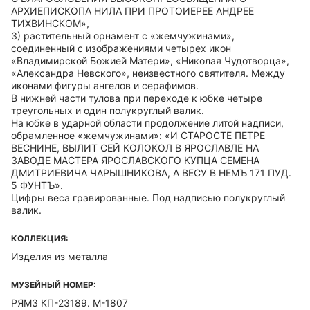
АРХИЕПИСКОПА НИЛА ПРИ ПРОТОИЕРЕЕ АНДРЕЕ
ТИХВИНСКОМ»,
3) растительный орнамент с «жемчужинами»,
соединенный с изображениями четырех икон
«Владимирской Божией Матери», «Николая Чудотворца»,
«Александра Невского», неизвестного святителя. Между
иконами фигуры ангелов и серафимов.
В нижней части тулова при переходе к юбке четыре
треугольных и один полукруглый валик.
На юбке в ударной области продолжение литой надписи,
обрамленное «жемчужинами»: «И СТАРОСТЕ ПЕТРЕ
ВЕСНИНЕ, ВЫЛИТ СЕЙ КОЛОКОЛ В ЯРОСЛАВЛЕ НА
ЗАВОДЕ МАСТЕРА ЯРОСЛАВСКОГО КУПЦА СЕМЕНА
ДМИТРИЕВИЧА ЧАРЫШНИКОВА, А ВЕСУ В НЕМЪ 171 ПУД.
5 ФУНТЪ».
Цифры веса гравированные. Под надписью полукруглый
валик.
КОЛЛЕКЦИЯ:
Изделия из металла
МУЗЕЙНЫЙ НОМЕР:
РЯМЗ КП-23189. М-1807