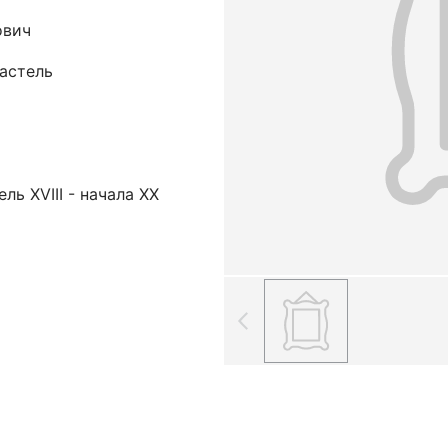
ович
пастель
ль XVIII - начала XX