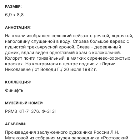
РАЗМЕР:
6,9 х 8,8
АННОТАЦИЯ:
На эмали изображен сельский пейзаж с речкой, лодочкой,
наполовину спущенной в воду. Справа большое дерево с
пушистой трехъярусной кроной. Слева – деревянный
домик, вдали виден одноглавый храм с колокольней.
Колорит почти гризайльный, в мягких сиренево-охристых
красках. На контрэмали в центре подпись: «Лидии
Николаевне / от Володи Г./ 20 июля 1992 г.
КОЛЛЕКЦИЯ:
Финифть
МУЗЕЙНЫЙ НОМЕР:
РЯМЗ КП-71376. Ф-3131
АЛЬБОМЫ:
Произведения заслуженного художника России Л.Н.
Матаковой из собрания музея-заповедника «Ростовский