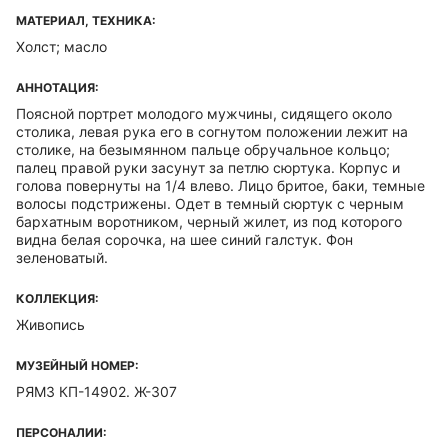
МАТЕРИАЛ, ТЕХНИКА:
Холст; масло
АННОТАЦИЯ:
Поясной портрет молодого мужчины, сидящего около
столика, левая рука его в согнутом положении лежит на
столике, на безымянном пальце обручальное кольцо;
палец правой руки засунут за петлю сюртука. Корпус и
голова повернуты на 1/4 влево. Лицо бритое, баки, темные
волосы подстрижены. Одет в темный сюртук с черным
бархатным воротником, черный жилет, из под которого
видна белая сорочка, на шее синий галстук. Фон
зеленоватый.
КОЛЛЕКЦИЯ:
Живопись
МУЗЕЙНЫЙ НОМЕР:
РЯМЗ КП-14902. Ж-307
ПЕРСОНАЛИИ: