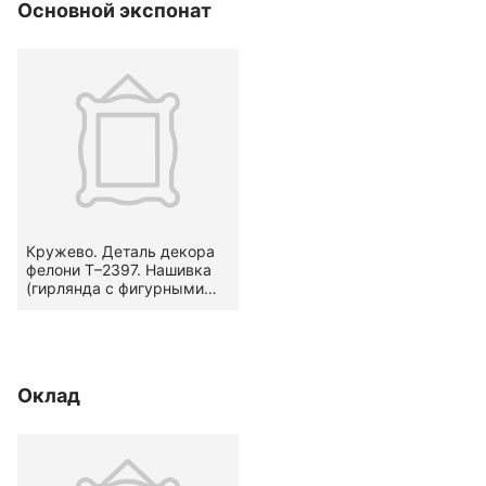
Основной экспонат
предмете — по
подольнику. Вторая
половина XVIII в.
Кружево. Деталь декора
фелони Т–2397. Нашивка
(гирлянда с фигурными
краями). Вид —
канительное. Узор —
стилизованный
растительный.
Местоположение на
Оклад
предмете — по
подольнику. Вторая
половина XVIII в.