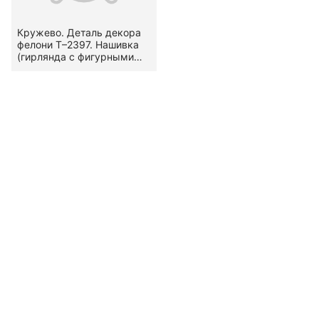
Кружево. Деталь декора
фелони Т–2397. Нашивка
(гирлянда с фигурными
краями). Вид —
канительное. Узор —
стилизованный
растительный.
Местоположение на
предмете — по
подольнику. Вторая
половина XVIII в.