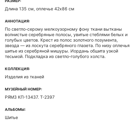
РАЗМЕР:
Длина 135 см, оплечье 42х86 см
АННОТАЦИЯ:
По светло-серому мелкоузорному фону ткани вытканы
волнистые серебряные полосы, увитые стеблями белых и
голубых цветов. Крест из полос золотного позумента,
звезда — из лоскута серебряного глазета. По низу оплечья
шитье из серебряной мишуры. Иордань обшита узкой
тесьмой. Подкладка из светло-голубого холста.
КОЛЛЕКЦИЯ:
Изделия из тканей
МУЗЕЙНЫЙ НОМЕР:
РЯМЗ КП-13437. Т-2397
АЛЬБОМЫ:
Шитье