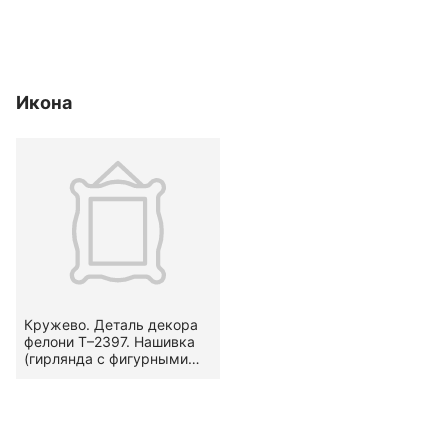
Икона
Кружево. Деталь декора
фелони Т–2397. Нашивка
(гирлянда с фигурными
краями). Вид —
канительное. Узор —
стилизованный
растительный.
Местоположение на