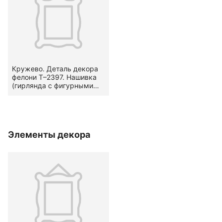
Кружево. Деталь декора
фелони Т–2397. Нашивка
(гирлянда с фигурными
краями). Вид —
канительное. Узор —
стилизованный
растительный.
Местоположение на
Элементы декора
предмете — по
подольнику. Вторая
половина XVIII в.