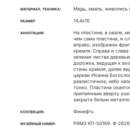
Медь, эмаль; живопись 
МАТЕРИАЛ, ТЕХНИКА:
14,4х10
РАЗМЕР:
На пластине, в овале, 
АННОТАЦИЯ:
чем сама пластина, и с
вправо, изображен фра
кремля. Справа и слева 
зеленая листва деревье
дорожка, ведущая к вхо
стены кремля, далее ви
церкви Иоанна Богосло
реалистичное, небо нап
тонко. Пластина оканто
припаянным вверху ушк
закрыта белым металло
Финифть
КОЛЛЕКЦИЯ:
РЯМЗ КП-50169. Ф-2826
МУЗЕЙНЫЙ НОМЕР: