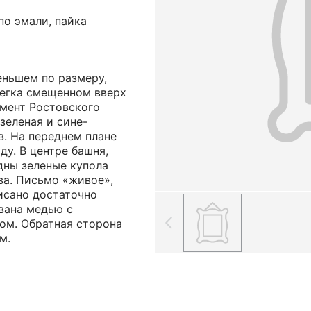
по эмали, пайка
меньшем по размеру,
легка смещенном вверх
гмент Ростовского
зеленая и сине-
в. На переднем плане
ду. В центре башня,
дны зеленые купола
ва. Письмо «живое»,
исано достаточно
вана медью с
ом. Обратная сторона
м.