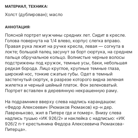
МАТЕРИАЛ, ТЕХНИКА:
Холст (дублирован); масло
АННОТАЦИЯ:
Поясной портрет мужчины средних лет. Сидит в кресле.
Голова повернута на 1/4 влево, корпус слегка вправо.
Правая рука лежит на ручке кресла, левая — согнута в
локте; большой палец засунут за борт сюртука, на среднем
пальце обручальное кольцо. Волнистые черные волосы
подстрижены под кружок, темные усы, баки, небольшая
редкая борода. Лицо круглое, крупные темные глаза,
широкий нос, тонкие сжатые губы. Одет в темный
застегнутый сюртук, в разрезе которого видна зеленая
жилетка и черный шейный платок. Фон зеленоватый.
Портрет вставлен в деревянную некрашенную раму.
На подрамнике вверху слева надпись карандашом:
«Федор Алексеевич (Рюмаков Рюмаков) кр-н дер.
Лавреньково, жил в Питере где и помер». Внизу слева
надпись тушью «ИК 926/2» и наклейка с надписью: «ИК
926/2 п-т крестьянина Федора Алексеевича Рюмакова-
Питерца».