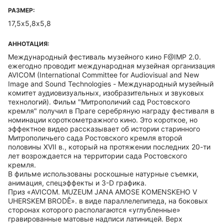
РАЗМЕР:
17,5х5,8х5,8
АННОТАЦИЯ:
Международный фестиваль музейного кино F@IMP 2.0.
ежегодно проводит международная музейная организация
AVICOM (International Committee for Audiovisual and New
Image and Sound Technologies - Международный музейный
комитет аудиовизуальных, изобразительных и звуковых
технологий). Фильм "Митрополичий сад Ростовского
кремля" получил в Праге серебряную награду фестиваля в
номинации короткометражного кино. Это короткое, но
эффектное видео рассказывает об истории старинного
Митрополичьего сада Ростовского кремля второй
половины XVII в., который на протяжении последних 20-ти
лет возрождается на территории сада Ростовского
кремля.
В фильме использованы роскошные натурные съемки,
анимация, спецэффекты и 3-D графика.
Приз «AVICOM. MUZEUM JANA AMOSE KOMENSKEHO V
UHERSKEM BRODÊ». в виде параллелепипеда, на боковых
сторонах которого располагаются «углубленные»
гравированные матовые надписи латиницей. Верх