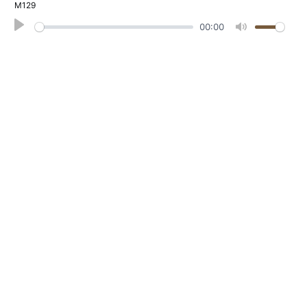
М129
Play
00:00
Mute