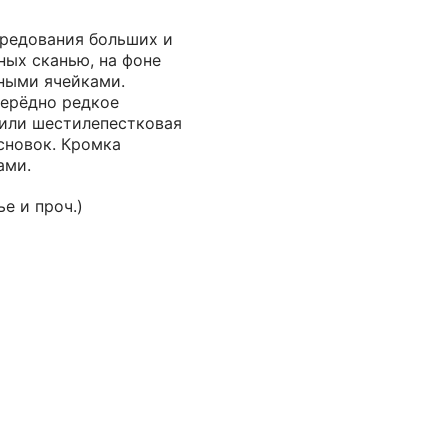
ередования больших и
ных сканью, на фоне
ными ячейками.
ерёдно редкое
 или шестилепестковая
сновок. Кромка
ами.
е и проч.)