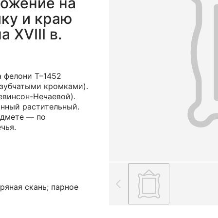
ложение на
ку и краю
 XVIII в.
а фелони Т–1452
озубчатыми кромками).
Левинсон-Нечаевой).
нный растительный.
едмете — по
чья.
ряная скань; парное