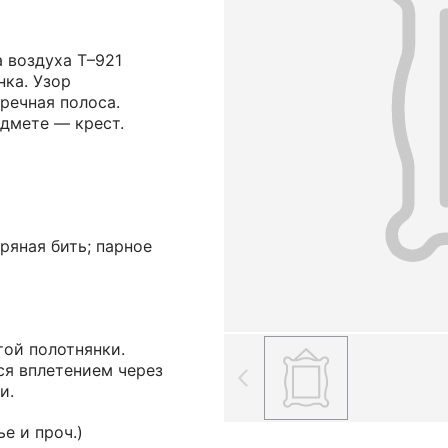
 воздуха Т–921
нка. Узор
речная полоса.
дмете — крест.
ряная бить; парное
той полотнянки.
ся вплетением через
и.
е и проч.)