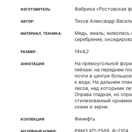
Фабрика «Ростовская ф
ИЗГОТОВИТЕЛЬ:
Тихов Александр Васил
АВТОР:
Медь, эмаль; живопись п
МАТЕРИАЛ, ТЕХНИКА:
серебрение, оксидиров
14х4,2
РАЗМЕР:
На прямоугольной форм
АННОТАЦИЯ:
пейзаж: на переднем пл
почти в центре большое
к воде. На дальнем пла
лесов, над которыми ле
Оправа гладкая, но спра
стилизованный орнамент
скани и зерни.
Финифть
КОЛЛЕКЦИЯ:
РЯМЗ КП-2569. Ф-2104
МУЗЕЙНЫЙ НОМЕР: