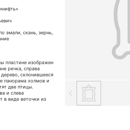
инифть»
ьевич
о эмали, скань, зернь,
ание
ы пластине изображен
ане речка, справа
 дерево, склонившееся
не панорама холмов и
тят две птицы.
ва и слева
 в виде веточки из