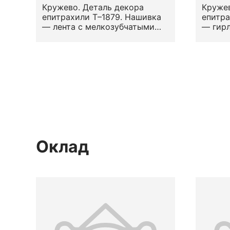
Кружево. Деталь декора
Кружев
епитрахили Т–1879. Нашивка
епитра
— лента с мелкозубчатыми
— гирл
кромками. Вид — сетка (по М.
краями
Н. Левинсон-Нечаевой). Узор
стили
— геометризированный
в попе
растительный.
А. Фал
Местоположение на предмете
Место
— по верхнему и нижнему
— по в
краю. Конец XVII — первая
вторая
половина XVIII вв.
Оклад