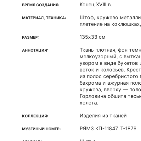
Конец XVIII в.
ВРЕМЯ СОЗДАНИЯ:
Штоф, кружево металлич
МАТЕРИАЛ, ТЕХНИКА:
плетение на коклюшках
135х33 см
РАЗМЕР:
Ткань плотная, фон тем
АННОТАЦИЯ:
мелкоузорный, с вытк
узором в виде букетов 
веток и колосьев. Крес
из полос серебристого 
бахрома и ажурная пол
кружева, вверху — поло
Горловина обшита тесь
холста.
Изделия из тканей
КОЛЛЕКЦИЯ:
РЯМЗ КП-11847. Т-1879
МУЗЕЙНЫЙ НОМЕР: