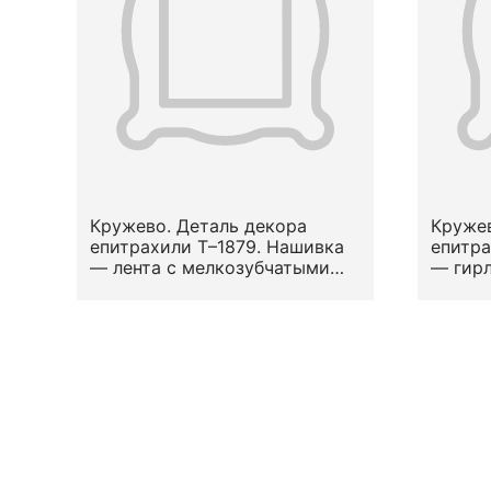
Кружево. Деталь декора
Кружев
епитрахили Т–1879. Нашивка
епитра
— лента с мелкозубчатыми
— гирл
кромками. Вид — сетка (по М.
краями
Н. Левинсон-Нечаевой). Узор
стили
— геометризированный
в попе
растительный.
А. Фал
Местоположение на предмете
Место
— по верхнему и нижнему
— по в
краю. Конец XVII — первая
вторая
половина XVIII вв.