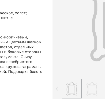
еское, холст;
, шитье
но-коричневый,
анным цветным шелком
цветов, отдельных
ты и боковые стороны
позумента. Снизу
оса серебристого
са кружева-аграмант.
мой. Подкладка белого