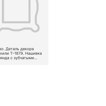
о. Деталь декора
хили Т–1879. Нашивка
янда с зубчатыми
. Вид — гипюр. Узор —
зованный растительный
речную полоску (по В.
еевой — «речка»).
положение на предмете
ерху. Середина —
 половина XVIII в.