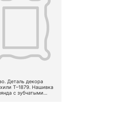
о. Деталь декора
хили Т–1879. Нашивка
янда с зубчатыми
. Вид — гипюр. Узор —
зованный растительный
речную полоску (по В.
еевой — «речка»).
положение на предмете
ерху. Середина —
 половина XVIII в.