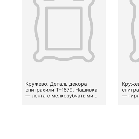
Кружево. Деталь декора
Кружев
епитрахили Т–1879. Нашивка
епитра
— лента с мелкозубчатыми
— гирл
кромками. Вид — сетка (по М.
краями
Н. Левинсон-Нечаевой). Узор
стили
— геометризированный
в попе
растительный.
А. Фал
Местоположение на предмете
Место
— по верхнему и нижнему
— по в
краю. Конец XVII — первая
вторая