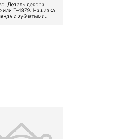
о. Деталь декора
хили Т–1879. Нашивка
янда с зубчатыми
. Вид — гипюр. Узор —
зованный растительный
речную полоску (по В.
еевой — «речка»).
положение на предмете
ерху. Середина —
 половина XVIII в.