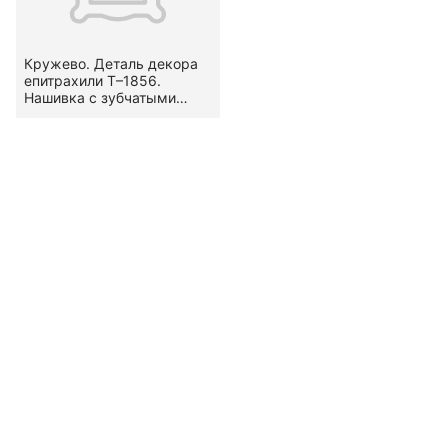
Кружево. Деталь декора
епитрахили Т–1856.
Нашивка с зубчатыми
кромками. Вид — гипюр.
Узор стилизованный,
растительный — гирлянда
(по В. А. Фалеевой —
«речка»).
Местоположение на
предмете — по бокам и по
низу. Конец XVIII в.