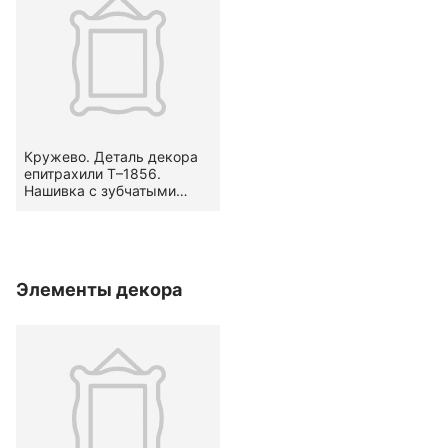
Кружево. Деталь декора
епитрахили Т–1856.
Нашивка с зубчатыми
кромками. Вид — гипюр.
Узор стилизованный,
растительный — гирлянда
(по В. А. Фалеевой —
«речка»).
Элементы декора
Местоположение на
предмете — по бокам и по
низу. Конец XVIII в.