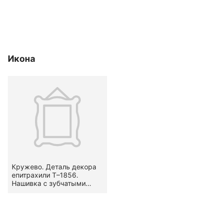
Икона
Кружево. Деталь декора
епитрахили Т–1856.
Нашивка с зубчатыми
кромками. Вид — гипюр.
Узор стилизованный,
растительный — гирлянда
(по В. А. Фалеевой —