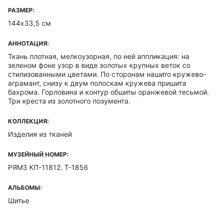
РАЗМЕР:
144х33,5 см
АННОТАЦИЯ:
Ткань плотная, мелкоузорная, по ней аппликация: на
зеленом фоне узор в виде золотых крупных веток со
стилизованными цветами. По сторонам нашито кружево-
аграмант, снизу к двум полоскам кружева пришита
бахрома. Горловина и контур обшиты оранжевой тесьмой.
Три креста из золотного позумента.
КОЛЛЕКЦИЯ:
Изделия из тканей
МУЗЕЙНЫЙ НОМЕР:
РЯМЗ КП-11812. Т-1856
АЛЬБОМЫ:
Шитье