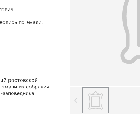
лович
ивопись по эмали,
9
ций ростовской
 эмали из собрания
я-заповедника