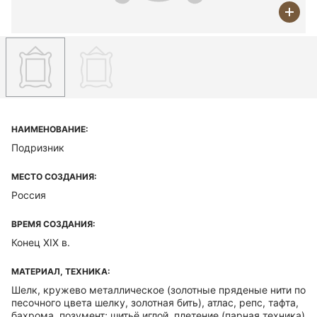
НАИМЕНОВАНИЕ:
Подризник
МЕСТО СОЗДАНИЯ:
Россия
ВРЕМЯ СОЗДАНИЯ:
Конец XIX в.
МАТЕРИАЛ, ТЕХНИКА:
Шелк, кружево металлическое (золотные пряденые нити по
песочного цвета шелку, золотная бить), атлас, репс, тафта,
бахрома, позумент; шитьё иглой, плетение (парная техника)