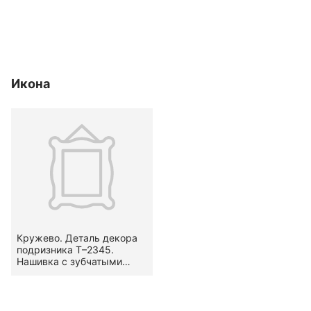
Икона
Кружево. Деталь декора
подризника Т–2345.
Нашивка с зубчатыми
кромками. Вид — гипюр.
Узор — стилизованный,
растительный — гирлянда
(по В. А. Фалеевой —