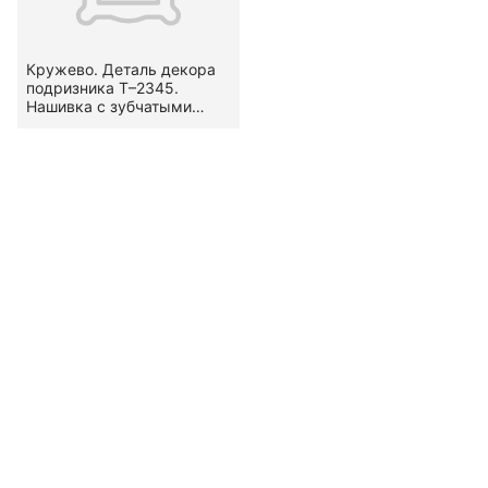
Кружево. Деталь декора
подризника Т–2345.
Нашивка с зубчатыми
кромками. Вид — гипюр.
Узор — стилизованный,
растительный — гирлянда
(по В. А. Фалеевой —
«речка»).
Местоположение на
предмете — по
подольнику. XIX в.