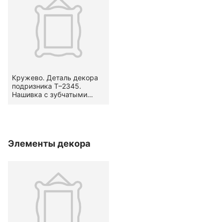
Кружево. Деталь декора
подризника Т–2345.
Нашивка с зубчатыми
кромками. Вид — гипюр.
Узор — стилизованный,
растительный — гирлянда
(по В. А. Фалеевой —
«речка»).
Элементы декора
Местоположение на
предмете — по
подольнику. XIX в.