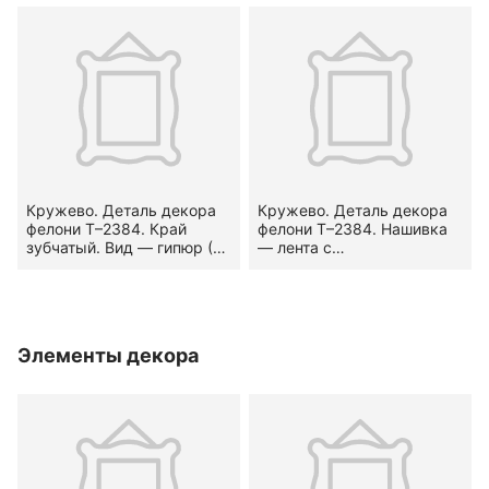
предмете — по оплечью и
по подольнику. Конец XVII
— первая половина XVIII
вв.
Кружево. Деталь декора
Кружево. Деталь декора
фелони Т–2384. Край
фелони Т–2384. Нашивка
зубчатый. Вид — гипюр (?).
— лента с
Узор — стилизованный
мелкозубчатыми
растительный.
кромками. Вид — сетка
Местоположение на
(по М. Н. Левинсон-
предмете — по оплечью и
Нечаевой). Узор —
по подольнику. XVIII в.
геометризированный
Элементы декора
растительный.
Местоположение на
предмете — по оплечью и
по подольнику. Конец XVII
— первая половина XVIII
вв.