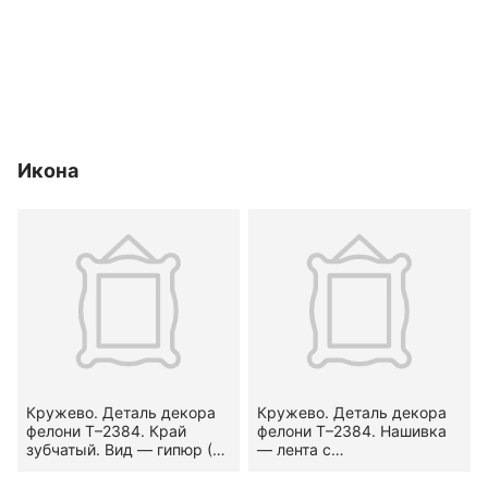
Икона
Кружево. Деталь декора
Кружево. Деталь декора
фелони Т–2384. Край
фелони Т–2384. Нашивка
зубчатый. Вид — гипюр (?).
— лента с
Узор — стилизованный
мелкозубчатыми
растительный.
кромками. Вид — сетка