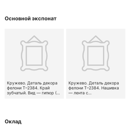
Местоположение на
(по М. Н. Левинсон-
предмете — по оплечью и
Нечаевой). Узор —
по подольнику. XVIII в.
геометризированный
Основной экспонат
растительный.
Местоположение на
предмете — по оплечью и
по подольнику. Конец XVII
— первая половина XVIII
вв.
Кружево. Деталь декора
Кружево. Деталь декора
фелони Т–2384. Край
фелони Т–2384. Нашивка
зубчатый. Вид — гипюр (?).
— лента с
Узор — стилизованный
мелкозубчатыми
растительный.
кромками. Вид — сетка
Местоположение на
(по М. Н. Левинсон-
предмете — по оплечью и
Нечаевой). Узор —
по подольнику. XVIII в.
геометризированный
Оклад
растительный.
Местоположение на