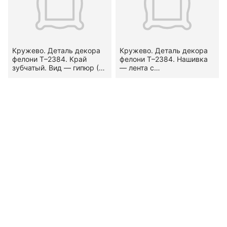
Кружево. Деталь декора
Кружево. Деталь декора
фелони Т–2384. Край
фелони Т–2384. Нашивка
зубчатый. Вид — гипюр (?).
— лента с
Узор — стилизованный
мелкозубчатыми
растительный.
кромками. Вид — сетка
Местоположение на
(по М. Н. Левинсон-
предмете — по оплечью и
Нечаевой). Узор —
по подольнику. XVIII в.
геометризированный
растительный.
Местоположение на
предмете — по оплечью и
по подольнику. Конец XVII
— первая половина XVIII
вв.