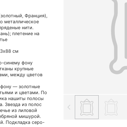
(золотный, Франция),
во металлическое
пряденые нити.
ань); плетение на
тье
43х88 см
ло-синему фону
тканы крупные
ами, между цветов
 фону — золотные
тьями и цветами. По
ника нашиты полосы
. Звезда из полос
лечье из лиловой
ебряной мишурой.
й. Подкладка серо-