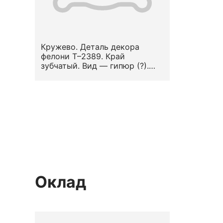
Кружево. Деталь декора
фелони Т–2389. Край
зубчатый. Вид — гипюр (?).
Узор — стилизованный
растительный.
Местоположение на предмете
— по низу оплечья и по
подольнику. Середина XIX в.
Оклад