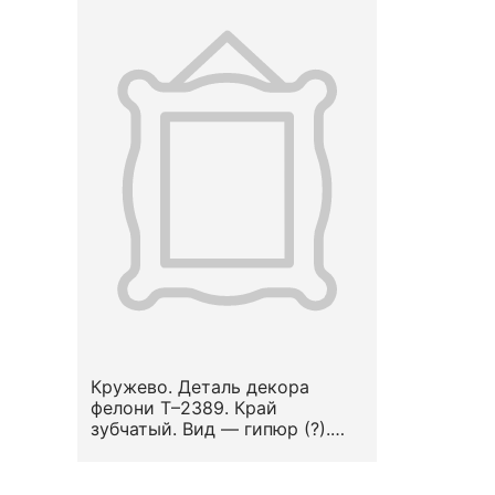
Кружево. Деталь декора
фелони Т–2389. Край
зубчатый. Вид — гипюр (?).
Узор — стилизованный
растительный.
Местоположение на предмете