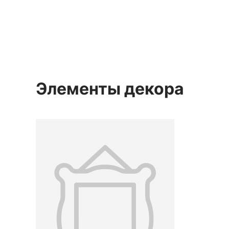
— по низу оплечья и по
подольнику. Середина XIX в.
Элементы декора