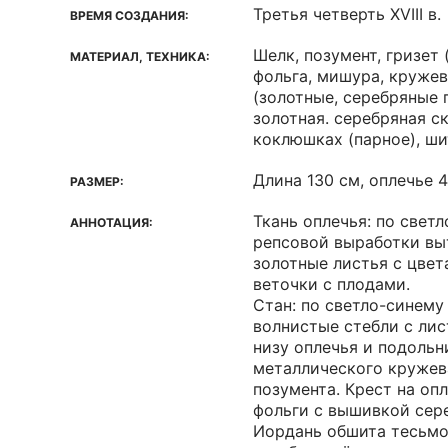
Третья четверть XVIII в.
ВРЕМЯ СОЗДАНИЯ:
Шелк, позумент, гризет 
МАТЕРИАЛ, ТЕХНИКА:
фольга, мишура, круже
(золотные, серебряные 
золотная. серебряная ск
коклюшках (парное), ши
Длина 130 см, оплечье 
РАЗМЕР:
Ткань оплечья: по свет
АННОТАЦИЯ:
репсовой выработки вы
золотные листья с цвет
веточки с плодами.
Стан: по светло-синему
волнистые стебли с лис
низу оплечья и подоль
металлического кружева
позумента. Крест на оп
фольги с вышивкой сер
Иордань обшита тесьмо