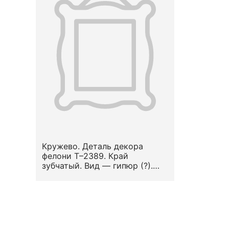
Кружево. Деталь декора
фелони Т–2389. Край
зубчатый. Вид — гипюр (?).
Узор — стилизованный
растительный.
Местоположение на предмете
— по низу оплечья и по
подольнику. Середина XIX в.