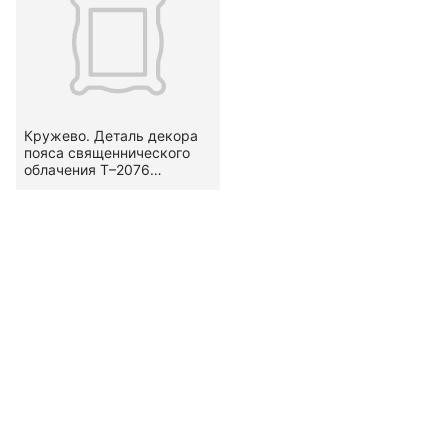
Кружево. Деталь декора
пояса священнического
облачения Т–2076
Нашивка с зубчатыми
кромками. Вид — гипюр.
Узор — стилизованный,
растительный — гирлянда
(по В. А. Фалеевой —
«речка»).
Местоположение на
предмете — по середине,
образует крест. XVIII в.