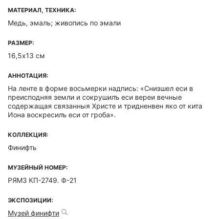
МАТЕРИАЛ, ТЕХНИКА:
Медь, эмаль; живопись по эмали
РАЗМЕР:
16,5х13 см
АННОТАЦИЯ:
На ленте в форме восьмерки надпись: «Снизшел еси в
преисподняя земли и сокрушилъ еси вереи вечные
содержащая связанныя Христе и тридненвен яко от кита
Иона воскресилъ еси от гроба».
КОЛЛЕКЦИЯ:
Финифть
МУЗЕЙНЫЙ НОМЕР:
РЯМЗ КП-2749. Ф-21
ЭКСПОЗИЦИИ:
Музей финифти