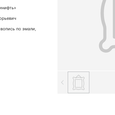
инифть»
орьевич
ивопись по эмали,