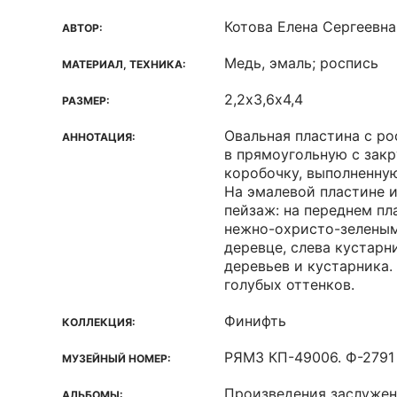
Котова Елена Сергеевна
АВТОР:
Медь, эмаль; роспись
МАТЕРИАЛ, ТЕХНИКА:
2,2х3,6х4,4
РАЗМЕР:
Овальная пластина с р
АННОТАЦИЯ:
в прямоугольную с зак
коробочку, выполненную
На эмалевой пластине 
пейзаж: на переднем пл
нежно-охристо-зеленым
деревце, слева кустарни
деревьев и кустарника.
голубых оттенков.
Финифть
КОЛЛЕКЦИЯ:
РЯМЗ КП-49006. Ф-2791
МУЗЕЙНЫЙ НОМЕР:
Произведения заслужен
АЛЬБОМЫ: