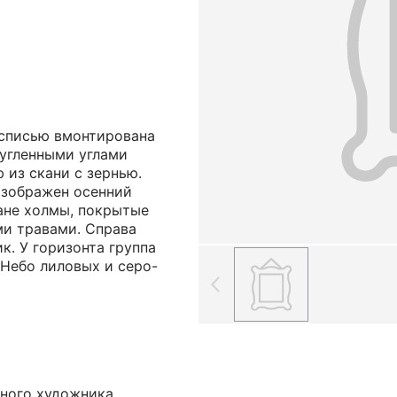
осписью вмонтирована
ругленными углами
 из скани с зернью.
изображен осенний
ане холмы, покрытые
и травами. Справа
к. У горизонта группа
 Небо лиловых и серо-
ного художника