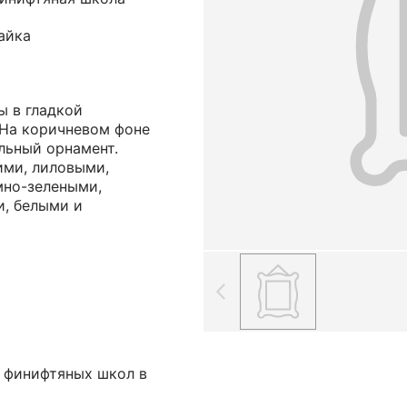
пайка
 в гладкой
 На коричневом фоне
льный орнамент.
ими, лиловыми,
мно-зелеными,
, белыми и
 финифтяных школ в