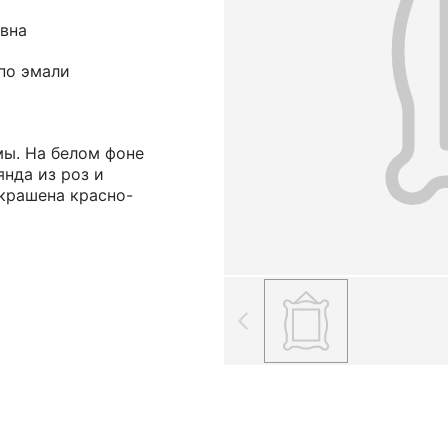
вна
по эмали
ы. На белом фоне
нда из роз и
украшена красно-