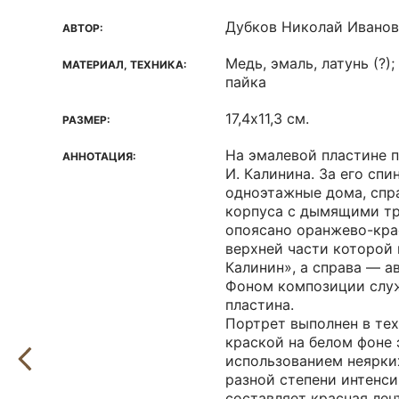
Дубков Николай Ивано
АВТОР:
Медь, эмаль, латунь (?)
МАТЕРИАЛ, ТЕХНИКА:
пайка
17,4х11,3 см.
РАЗМЕР:
На эмалевой пластине 
АННОТАЦИЯ:
И. Калинина. За его спи
одноэтажные дома, спр
корпуса с дымящими т
опоясано оранжево-крас
верхней части которой 
Калинин», а справа — а
Фоном композиции служ
пластина.
Портрет выполнен в тех
краской на белом фоне 
использованием неярки
разной степени интенс
составляет красная лен