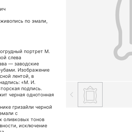
вич
; живопись по эмали,
погрудный портрет М.
ной слева
ава — заводские
рубами. Изображение
ной лентой, в
надпись: «М. И.
вторская подпись.
ит черная однотонная
нике гризайли черной
эмали с
х оливковых тонов
ивности, исключение
та.