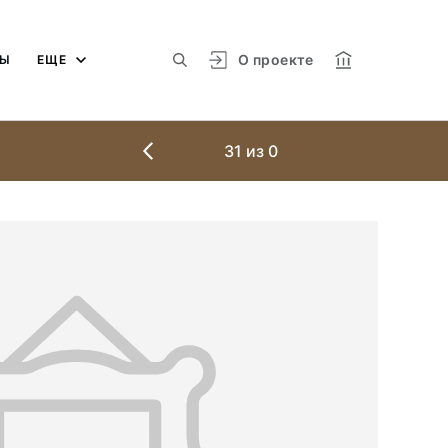
О проекте
МЫ
ЕЩЕ
31
из
0