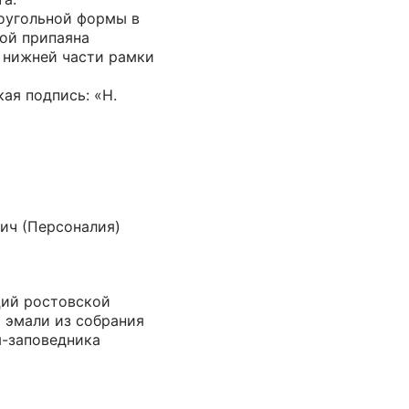
оугольной формы в
рой припаяна
в нижней части рамки
кая подпись: «Н.
ич (Персоналия)
ций ростовской
 эмали из собрания
я-заповедника