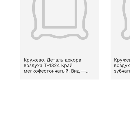
Кружево. Деталь декора
Кружев
воздуха Т–1324 Край
воздух
мелкофестончатый. Вид —
зубчат
гипюр (по П. Ферхагену — его
— сти
наиболее древний вид). Узор
растит
— округлые зубцы (фестоны).
Место
Местоположение на предмете
— по к
— в среднике. кон. XVII -
нач.XVIII в.