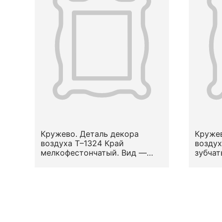
Кружево. Деталь декора
Кружев
воздуха Т–1324 Край
воздух
мелкофестончатый. Вид —
зубчат
гипюр (по П. Ферхагену — его
— сти
наиболее древний вид). Узор
растит
— округлые зубцы (фестоны).
Место
Местоположение на предмете
— по к
— в среднике. кон. XVII -
нач.XVIII в.