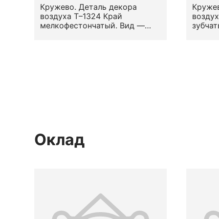
Кружево. Деталь декора
Кружев
воздуха Т–1324 Край
воздух
мелкофестончатый. Вид —
зубчат
гипюр (по П. Ферхагену — его
— сти
наиболее древний вид). Узор
растит
— округлые зубцы (фестоны).
Место
Местоположение на предмете
— по к
— в среднике. кон. XVII -
нач.XVIII в.
Оклад