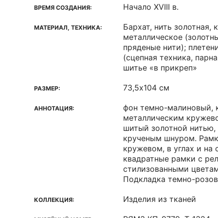
Начало ХVIII в.
ВРЕМЯ СОЗДАНИЯ:
Бархат, нить золотная,
МАТЕРИАЛ, ТЕХНИКА:
металлическое (золотн
пряденые нити); плетен
(сцепная техника, парна
шитье «в прикреп»
73,5х104 см
РАЗМЕР:
фон темно-малиновый, 
АННОТАЦИЯ:
металлическим кружевом
шитый золотной нитью,
крученым шнуром. Рамк
кружевом, в углах и на
квадратные рамки с ре
стилизованными цветам
Подкладка темно-розов
Изделия из тканей
КОЛЛЕКЦИЯ: