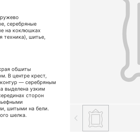
 кружево
ые, серебряные
ие на коклюшках
я техника), шитье,
края обшиты
. В центре крест,
 контур — серебряным
а выделена узким
 серединах сторон
льефными
и, шитыми на бели.
ого шелка.