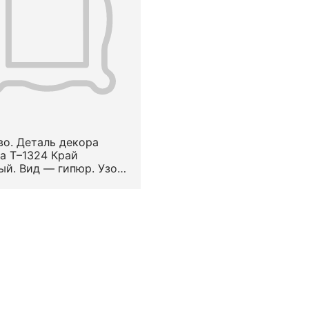
о. Деталь декора
а Т–1324 Край
ый. Вид — гипюр. Узор
лизованный
ельный.
положение на предмете
раям. XVII в.