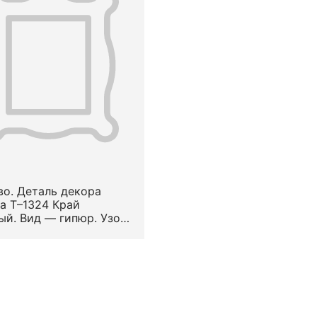
о. Деталь декора
а Т–1324 Край
ый. Вид — гипюр. Узор
лизованный
ельный.
положение на предмете
раям. XVII в.