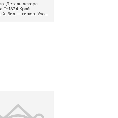
о. Деталь декора
а Т–1324 Край
ый. Вид — гипюр. Узор
лизованный
ельный.
положение на предмете
раям. XVII в.