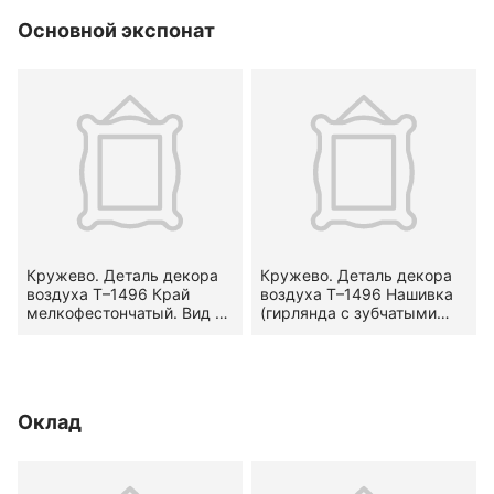
сторонам.
предмете — в среднике.
Основной экспонат
Середина — вторая
половина XVIII в.
Кружево. Деталь декора
Кружево. Деталь декора
воздуха Т–1496 Край
воздуха Т–1496 Нашивка
мелкофестончатый. Вид —
(гирлянда с зубчатыми
гипюр. Узор —
кромками). Вид — гипюр.
петельчатые фестоны.
Узор —
Местоположение на
геометризированный.
предмете — по двум
Местоположение на
сторонам.
предмете — в среднике.
Оклад
Середина — вторая
половина XVIII в.