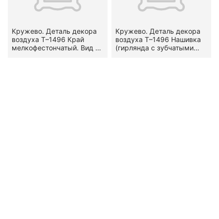
Кружево. Деталь декора
Кружево. Деталь декора
воздуха Т–1496 Край
воздуха Т–1496 Нашивка
мелкофестончатый. Вид —
(гирлянда с зубчатыми
гипюр. Узор —
кромками). Вид — гипюр.
петельчатые фестоны.
Узор —
Местоположение на
геометризированный.
предмете — по двум
Местоположение на
сторонам.
предмете — в среднике.
Середина — вторая
половина XVIII в.