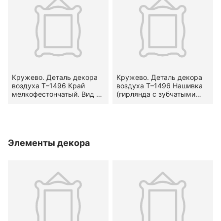
Кружево. Деталь декора
Кружево. Деталь декора
воздуха Т–1496 Край
воздуха Т–1496 Нашивка
мелкофестончатый. Вид —
(гирлянда с зубчатыми
гипюр. Узор —
кромками). Вид — гипюр.
петельчатые фестоны.
Узор —
Местоположение на
геометризированный.
предмете — по двум
Местоположение на
сторонам.
предмете — в среднике.
Элементы декора
Середина — вторая
половина XVIII в.