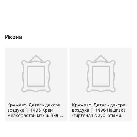
Икона
Кружево. Деталь декора
Кружево. Деталь декора
воздуха Т–1496 Край
воздуха Т–1496 Нашивка
мелкофестончатый. Вид —
(гирлянда с зубчатыми
гипюр. Узор —
кромками). Вид — гипюр.
петельчатые фестоны.
Узор —
Местоположение на
геометризированный.
предмете — по двум
Местоположение на