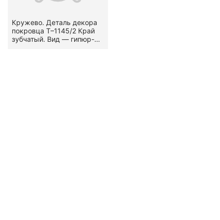
Кружево. Деталь декора
покровца Т–1145/2 Край
зубчатый. Вид — гипюр-
подишпан. Узор —
стилизованный
растительный.
Местоположение кружева
— по краям. Первая
половина XVIII в.