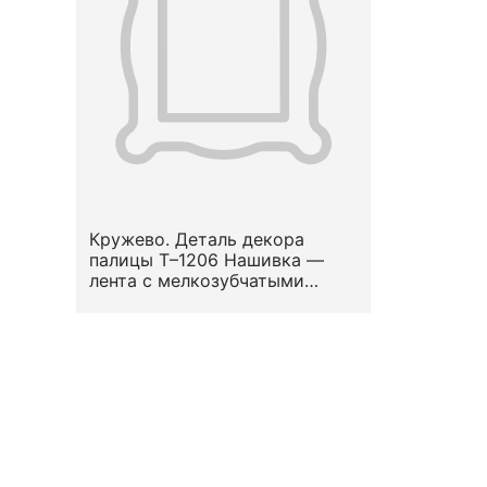
Кружево. Деталь декора
палицы Т–1206 Нашивка —
лента с мелкозубчатыми
кромками. Вид — сетка (по М.
Н. Левинсон-Нечаевой). Узор
— геометризированный
растительный.
Местоположение на предмете
— по краю. Конец XVII —
первая половина XVIII вв.