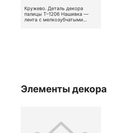
Кружево. Деталь декора
палицы Т–1206 Нашивка —
лента с мелкозубчатыми
кромками. Вид — сетка (по М.
Н. Левинсон-Нечаевой). Узор
— геометризированный
растительный.
Местоположение на предмете
— по краю. Конец XVII —
первая половина XVIII вв.
Элементы декора