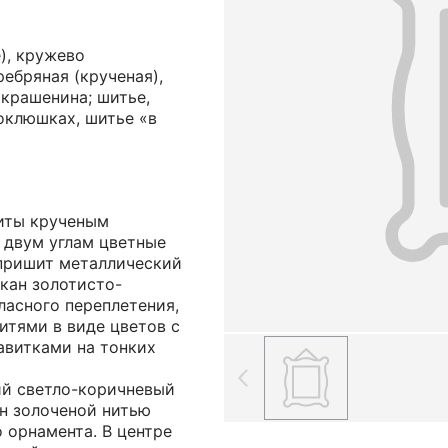
), кружево
ребряная (крученая),
 крашенина; шитье,
оклюшках, шитье «в
иты крученым
 двум углам цветные
 пришит металлический
кан золотисто-
ласного переплетения,
итями в виде цветов с
авитками на тонких
ий светло-коричневый
ан золоченой нитью
 орнамента. В центре