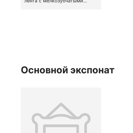
лента с мелкозубчатыми
кромками. Вид — сетка (по М.
Н. Левинсон-Нечаевой). Узор
— геометризированный
растительный.
Местоположение на предмете
— по краю. Конец XVII —
первая половина XVIII вв.
Основной экспонат