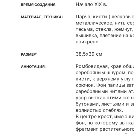
Начало ХIХ в.
ВРЕМЯ СОЗДАНИЯ:
Парча, кисти (шелковые
МАТЕРИАЛ, ТЕХНИКА:
металлическое, нить се
тесьма, стекла, жемчуг,
вышивка, плетение на к
прикреп»
38,5х39 см
РАЗМЕР:
Ромбовидная, края обш
АННОТАЦИЯ:
серебряным шнуром, по
кисти, к верхнему углу
крючок. Фон палицы зат
серебряными нитями ат
узор выткан этими же н
бутонами, листьями и з
волнистых стеблях.
В центре крест, имеющ
фон, по которому вытк
фрагмент растительного