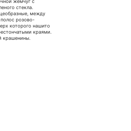
ечной жемчуг с
еного стекла.
цеобразные, между
 полос розово-
верх которого нашито
фестончатыми краями.
й крашенины.