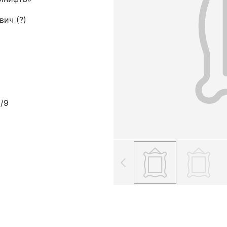
ич (?)
/9