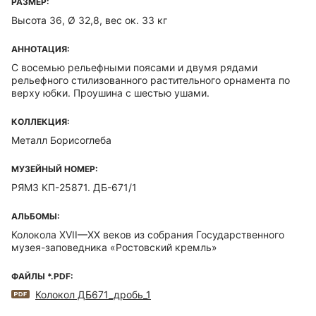
РАЗМЕР:
Высота 36, Ø 32,8, вес ок. 33 кг
АННОТАЦИЯ:
С восемью рельефными поясами и двумя рядами
рельефного стилизованного растительного орнамента по
верху юбки. Проушина с шестью ушами.
КОЛЛЕКЦИЯ:
Металл Борисоглеба
МУЗЕЙНЫЙ НОМЕР:
РЯМЗ КП-25871. ДБ-671/1
АЛЬБОМЫ:
Колокола XVII—XX веков из собрания Государственного
музея-заповедника «Ростовский кремль»
ФАЙЛЫ *.PDF:
Колокол ДБ671_дробь_1